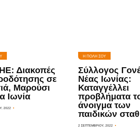
Επικαιρότη
Επιχειρήσει
Περιφέρεια
Αττικής
Υ
Η ΠΌΛΗ ΣΟΥ
Σύλλογοι
Ε: Διακοπές
Σύλλογος Γον
ροδότησης σε
Νέας Ιωνίας:
Υγεία
ιά, Μαρούσι
Καταγγέλλει
έα Ιωνία
προβλήματα τ
&
άνοιγμα των
, 2022
παιδικών στα
Διατροφή
2 ΣΕΠΤΕΜΒΡΊΟΥ, 2022
Διασκέδαση