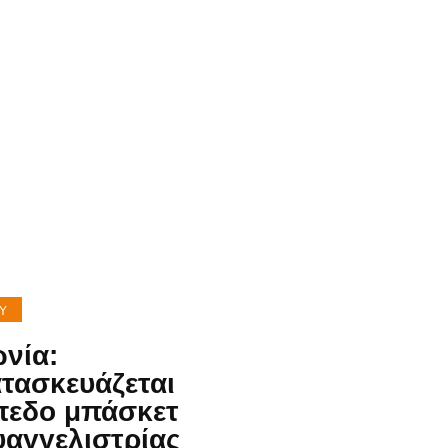
Travel
Αυτοκίνητο
Επικοινωνί
Search
Υ
ωνία:
τασκευάζεται
πεδο μπάσκετ
υαγγελιστρίας