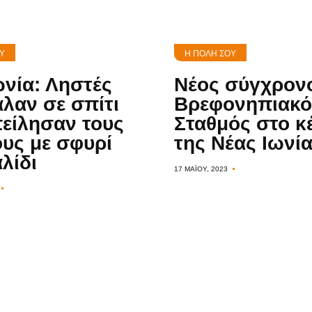
Υ
Η ΠΌΛΗ ΣΟΥ
ωνία: Ληστές
Νέος σύγχρον
αλαν σε σπίτι
Βρεφονηπιακό
πείλησαν τους
Σταθμός στο κ
ους με σφυρί
της Νέας Ιωνί
λίδι
17 ΜΑΪ́ΟΥ, 2023
Η
πόλη
σου