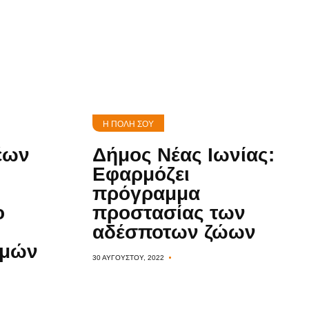
τα
ς
Η ΠΌΛΗ ΣΟΥ
έων
Δήμος Νέας Ιωνίας:
Εφαρμόζει
πρόγραμμα
ο
προστασίας των
αδέσποτων ζώων
θμών
30 ΑΥΓΟΎΣΤΟΥ, 2022