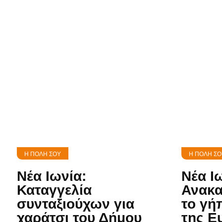
Η ΠΌΛΗ ΣΟΥ
Η ΠΌΛΗ ΣΟ
Νέα Ιωνία:
Νέα Ι
Καταγγελία
Ανακα
συνταξιούχων για
το γή
χαράτσι του Δήμου
της Ε