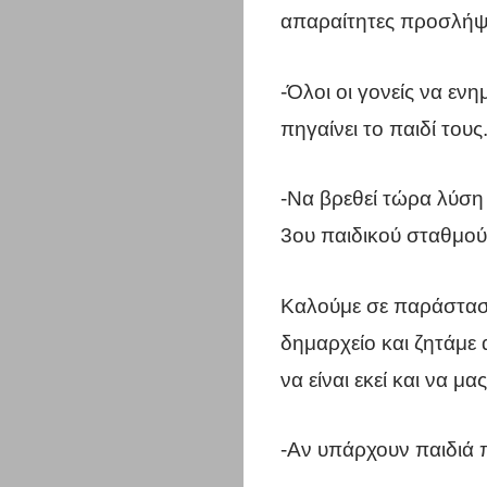
απαραίτητες προσλήψε
-Όλοι οι γονείς να ε
πηγαίνει το παιδί τους
Η
-Να βρεθεί τώρα λύση 
3ου παιδικού σταθμού 
πόλη
Καλούμε σε παράσταση 
σου
δημαρχείο και ζητάμ
Επικαιρότη
να είναι εκεί και να μ
Επιχειρήσει
-Αν υπάρχουν παιδιά 