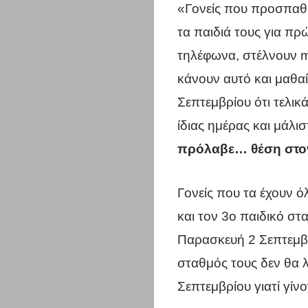
«Γονείς που προσπαθο
τα παιδιά τους για π
τηλέφωνα, στέλνουν m
κάνουν αυτό και μαθα
Σεπτεμβρίου ότι τελικ
ίδιας ημέρας και μάλι
πρόλαβε… θέση στον 
Γονείς που τα έχουν ό
και τον 3ο παιδικό στα
Παρασκευή 2 Σεπτεμβρ
σταθμός τους δεν θα λ
Σεπτεμβρίου γιατί γίν