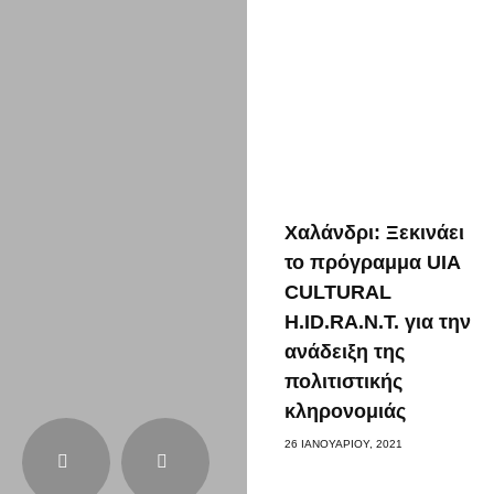
Χαλάνδρι: Ξεκινάει
το πρόγραμμα UIA
CULTURAL
H.ID.RA.N.T. για την
ανάδειξη της
πολιτιστικής
κληρονομιάς
26 ΙΑΝΟΥΑΡΊΟΥ, 2021