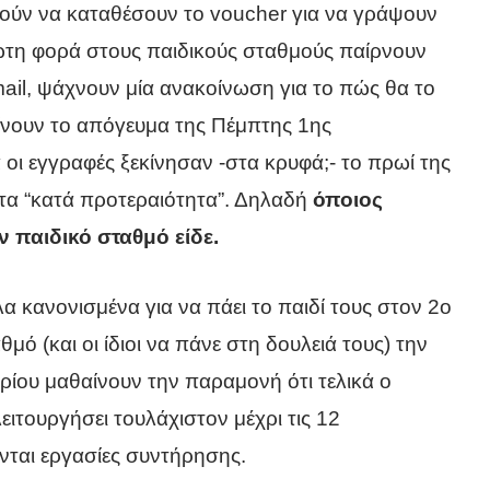
ύν να καταθέσουν το voucher για να γράψουν
ρώτη φορά στους παιδικούς σταθμούς παίρνουν
ail, ψάχνουν μία ανακοίνωση για το πώς θα το
ίνουν το απόγευμα της Πέμπτης 1ης
ά οι εγγραφές ξεκίνησαν -στα κρυφά;- το πρωί της
στα “κατά προτεραιότητα”. Δηλαδή
όποιος
παιδικό σταθμό είδε.
λα κανονισμένα για να πάει το παιδί τους στον 2ο
θμό (και οι ίδιοι να πάνε στη δουλειά τους) την
ίου μαθαίνουν την παραμονή ότι τελικά ο
ειτουργήσει τουλάχιστον μέχρι τις 12
ονται εργασίες συντήρησης.