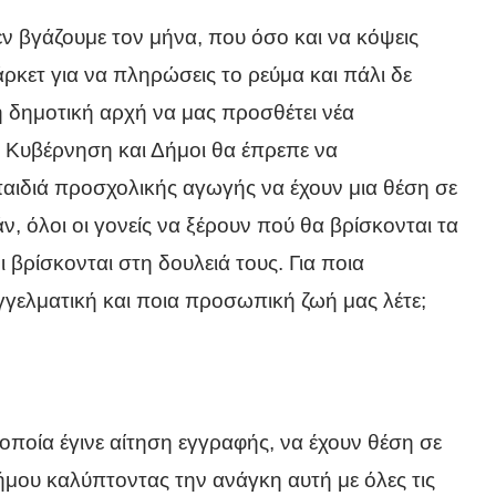
ν βγάζουμε τον μήνα, που όσο και να κόψεις
ρκετ για να πληρώσεις το ρεύμα και πάλι δε
η δημοτική αρχή να μας προσθέτει νέα
 Κυβέρνηση και Δήμοι θα έπρεπε να
παιδιά προσχολικής αγωγής να έχουν μια θέση σε
, όλοι οι γονείς να ξέρουν πού θα βρίσκονται τα
οι βρίσκονται στη δουλειά τους. Για ποια
γγελματική και ποια προσωπική ζωή μας λέτε;
α οποία έγινε αίτηση εγγραφής, να έχουν θέση σε
ήμου καλύπτοντας την ανάγκη αυτή με όλες τις