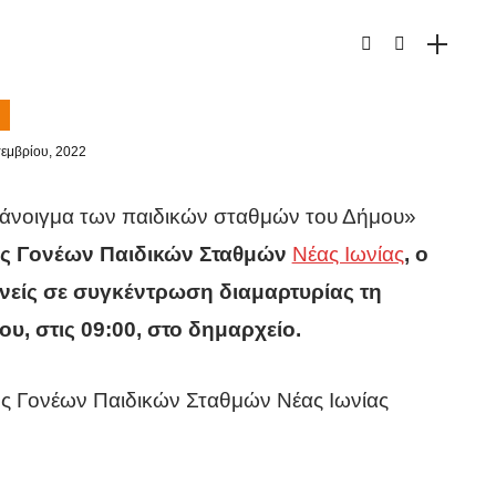
τεμβρίου, 2022
 άνοιγμα των παιδικών σταθμών του Δήμου»
ς Γονέων Παιδικών Σταθμών
Νέας Ιωνίας
, ο
ονείς σε συγκέντρωση διαμαρτυρίας τη
υ, στις 09:00, στο δημαρχείο.
ος Γονέων Παιδικών Σταθμών Νέας Ιωνίας