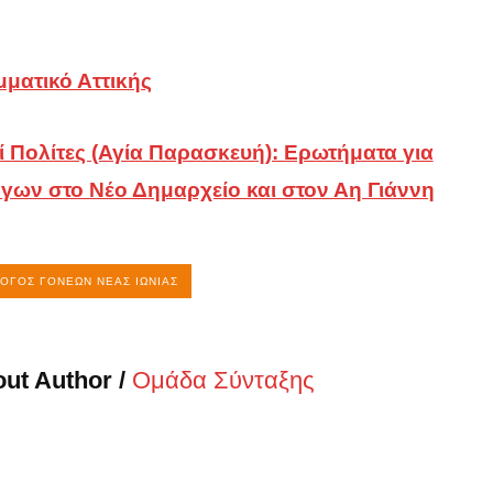
α
ματικό Αττικής
 Πολίτες (Αγία Παρασκευή): Ερωτήματα για
γων στο Νέο Δημαρχείο και στον Αη Γιάννη
ΟΓΟΣ ΓΟΝΈΩΝ ΝΈΑΣ ΙΩΝΊΑΣ
ut Author /
Ομάδα Σύνταξης