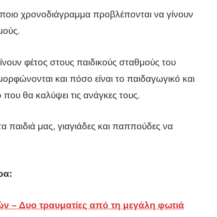
ε ποιο χρονοδιάγραμμα προβλέπονται να γίνουν
μούς.
ίνουν φέτος στους παιδικούς σταθμούς του
μορφώνονται και πόσο είναι το παιδαγωγικό και
που θα καλύψει τις ανάγκες τους.
 τα παιδιά μας, γιαγιάδες και παππούδες να
ρα:
ν – Δυο τραυματίες από τη μεγάλη φωτιά