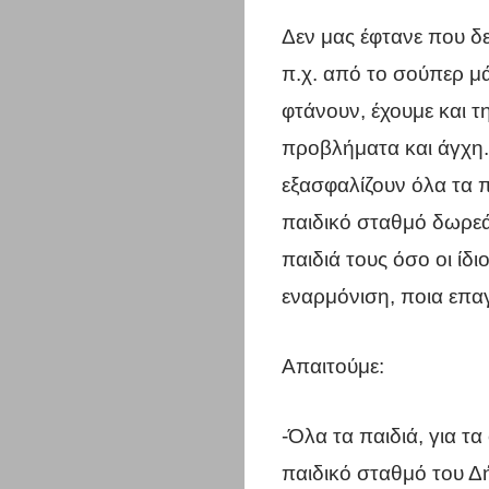
Δεν μας έφτανε που δε
π.χ. από το σούπερ μά
φτάνουν, έχουμε και τ
προβλήματα και άγχη.
εξασφαλίζουν όλα τα 
παιδικό σταθμό δωρεάν
παιδιά τους όσο οι ίδι
εναρμόνιση, ποια επα
Απαιτούμε:
-Όλα τα παιδιά, για τ
παιδικό σταθμό του Δ