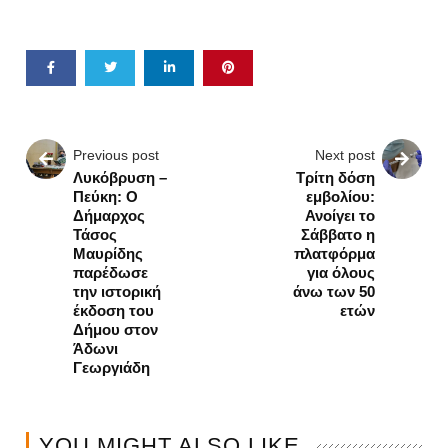
Previous post
Next post
Λυκόβρυση –
Τρίτη δόση
Πεύκη: Ο
εμβολίου:
Δήμαρχος
Ανοίγει το
Τάσος
Σάββατο η
Μαυρίδης
πλατφόρμα
παρέδωσε
για όλους
την ιστορική
άνω των 50
έκδοση του
ετών
Δήμου στον
Άδωνι
Γεωργιάδη
YOU MIGHT ALSO LIKE