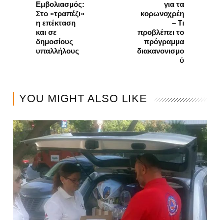
Εμβολιασμός:
για τα
Στο «τραπέζι»
κορωνοχρέη
η επέκταση
– Τι
και σε
προβλέπει το
δημοσίους
πρόγραμμα
υπαλλήλους
διακανονισμο
ύ
YOU MIGHT ALSO LIKE