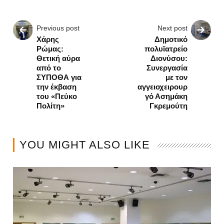
Previous post
Next post
Χάρης
Δημοτικό
Ρώμας:
πολυϊατρείο
Θετική αύρα
Διονύσου:
από το
Συνεργασία
ΣΥΠΟΘΑ για
με τον
την έκβαση
αγγειοχειρουρ
του «Πεύκο
γό Ασημάκη
Πολίτη»
Γκρεμούτη
YOU MIGHT ALSO LIKE