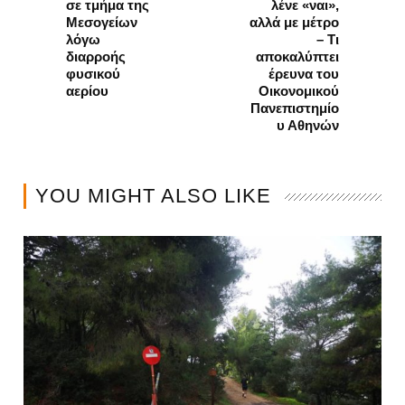
σε τμήμα της
λένε «ναι»,
Μεσογείων
αλλά με μέτρο
λόγω
– Τι
διαρροής
αποκαλύπτει
φυσικού
έρευνα του
αερίου
Οικονομικού
Πανεπιστημίο
υ Αθηνών
YOU MIGHT ALSO LIKE