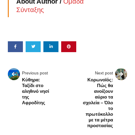
About Author /
Ομάδα
Σύνταξης
Previous post
Next post
Κύθηρα:
Κορωνοϊός:
Ταξίδι στο
Πώς θα
αληθινό νησί
ανοίξουν
της
αύριο τα
Αφροδίτης
σχολεία – Όλο
το
πρωτόκολλο
με τα μέτρα
προστασίας