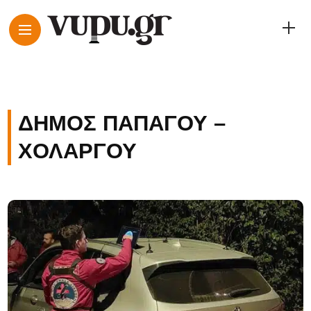
ΔΉΜΟΣ ΠΑΠΆΓΟΥ –
ΧΟΛΑΡΓΟΎ