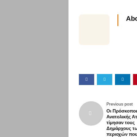
Υγεία
&
Abo
Διατροφή
Διασκέδαση
Travel
Αυτοκίνητο
Επικοινωνί
Previous post
Οι Πρόσκοποι
Ανατολικής Ατ
τίμησαν τους
Search
Δημάρχους τ
περιοχών πο