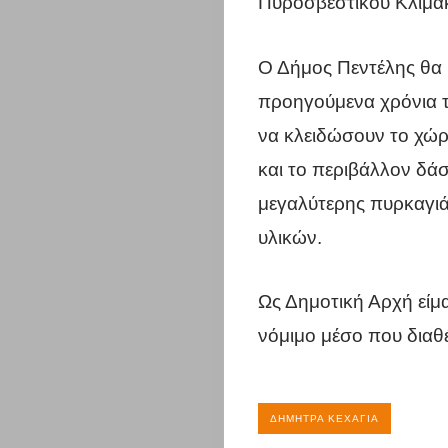
Πυροσβεστικού Κλιμακ
Η
Ο Δήμος Πεντέλης θα κ
πόλη
προηγούμενα χρόνια τ
να κλειδώσουν το χώρο
σου
και το περιβάλλον δάσ
Επικαιρότη
μεγαλύτερης πυρκαγιά
υλικών.
Επιχειρήσει
Περιφέρεια
Ως Δημοτική Αρχή είμ
νόμιμο μέσο που διαθ
Αττικής
Σύλλογοι
ΔΉΜΗΤΡΑ ΚΕΧΑΓΙΆ