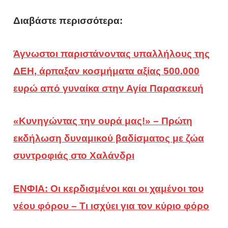
Διαβάστε περισσότερα:
Άγνωστοι παριστάνοντας υπαλλήλους της
ΔΕΗ, άρπαξαν κοσμήματα αξίας 500.000
ευρώ από γυναίκα στην Αγία Παρασκευή
«Κυνηγώντας την ουρά μας!» – Πρώτη
εκδήλωση δυναμικού βαδίσματος με ζώα
συντροφιάς στο Χαλάνδρι
ΕΝΦΙΑ: Οι κερδισμένοι και οι χαμένοι του
νέου φόρου – Τι ισχύει για τον κύριο φόρο