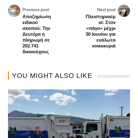
Previous post
Next post
Αποζημίωση
Πλειστηριασμ
ειδικού
οί: Στον
σκοπού: Την
«πάγο» μέχρι
Δευτέρα η
30 Ιουνίου για
πληρωμή σε
ευάλωτα
202.741
νοικοκυριά
δικαιούχους
YOU MIGHT ALSO LIKE