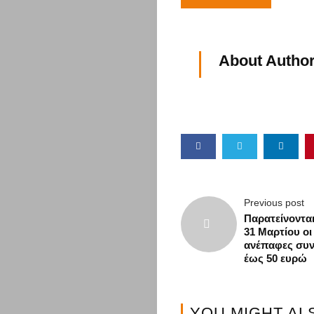
πόλη
σου
About Author
Επικαιρότη
Επιχειρήσει
Περιφέρεια
Αττικής
Previous post
Παρατείνονται
31 Μαρτίου οι
Σύλλογοι
ανέπαφες συν
έως 50 ευρώ
Υγεία
YOU MIGHT AL