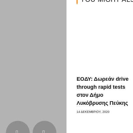
&
Διατροφή
Διασκέδαση
Travel
Αυτοκίνητο
Επικοινωνί
ΕΟΔΥ: Δωρεάν drive
through rapid tests
στον Δήμο
Search
Λυκόβρυσης Πεύκης
14 ΔΕΚΕΜΒΡΊΟΥ, 2020