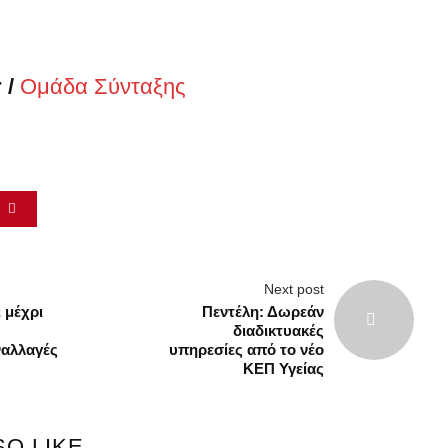
 /
Ομάδα Σύνταξης
τα
ς
Next post
 μέχρι
Πεντέλη: Δωρεάν
διαδικτυακές
αλλαγές
υπηρεσίες από το νέο
ΚΕΠ Υγείας
SO LIKE