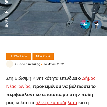
SHARE:
Η ΠΌΛΗ ΣΟΥ
ΝΈΑ ΙΩΝΊΑ
Ομάδα Σύνταξης
14 Μαΐου, 2022
Στη Βιώσιμη Κινητικότητα επενδύει
ο
Δήμος
Νέας Ιωνίας
, προκειμένου να βελτιώσει το
περιβαλλοντικό αποτύπωμα στην πόλη
μας κι έτσι τα
ηλεκτρικά ποδήλατα
και η