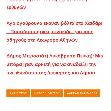
ευθυνών
Αγριογούρουνα έκαναν βόλτα στο Χαϊδάρι
– Προειδοποιητικές πινακίδες για τους
οδηγούς στη Λεωφόρο Αθηνών
Δήμος Μπροστά+( Λυκόβρυση Πεύκη): Μία
μπόρα ήταν αρκετή για να αναδείξει την
ανευθυνότητα της διοίκησης του Δήμου
RAPID TEST
ΔΉΜΟΣ ΔΙΟΝΎΣΟΥ
ΔΩΡΕΆΝ RAPID TEST