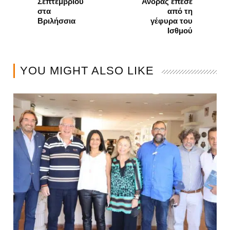
Σεπτεμβρίου
Άνδρας έπεσε
στα
από τη
Βριλήσσια
γέφυρα του
Ισθμού
YOU MIGHT ALSO LIKE