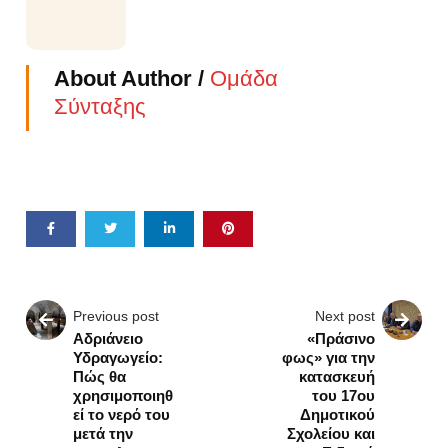
About Author /
Ομάδα
Σύνταξης
Previous post
Next post
Αδριάνειο
«Πράσινο
Υδραγωγείο:
φως» για την
Πώς θα
κατασκευή
χρησιμοποιηθ
του 17ου
εί το νερό του
Δημοτικού
μετά την
Σχολείου και