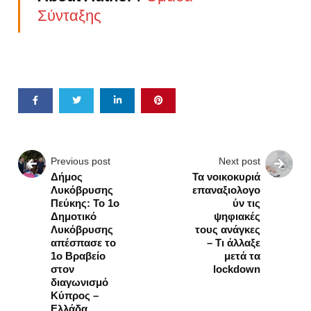
Σύνταξης
Previous post
Next post
Δήμος
Τα νοικοκυριά
Λυκόβρυσης
επαναξιολογο
Πεύκης: Το 1ο
ύν τις
Δημοτικό
ψηφιακές
Λυκόβρυσης
τους ανάγκες
απέσπασε το
– Τι άλλαξε
1ο Βραβείο
μετά τα
στον
lockdown
διαγωνισμό
Κύπρος –
Ελλάδα