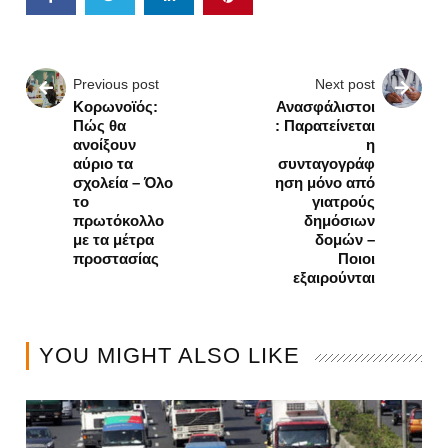
Previous post
Next post
Κορωνοϊός:
Ανασφάλιστοι
Πώς θα
: Παρατείνεται
ανοίξουν
η
αύριο τα
συνταγογράφ
σχολεία – Όλο
ηση μόνο από
το
γιατρούς
πρωτόκολλο
δημόσιων
με τα μέτρα
δομών –
προστασίας
Ποιοι
εξαιρούνται
YOU MIGHT ALSO LIKE