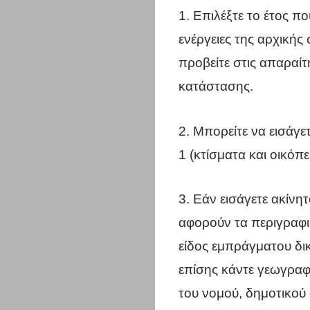
1. Επιλέξτε το έτος πο
Αττικής
ενέργειες της αρχικής
Σύλλογοι
προβείτε στις απαραίτ
κατάστασης.
Υγεία
&
2. Μπορείτε να εισάγε
1 (κτίσματα και οικόπε
Διατροφή
Διασκέδαση
3. Εάν εισάγετε ακίν
αφορούν τα περιγραφικ
Travel
είδος εμπράγματου δι
Αυτοκίνητο
επίσης κάντε γεωγραφι
του νομού, δημοτικού