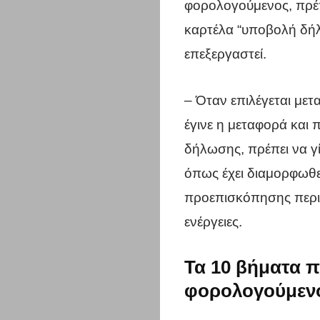
φορολογούμενος, πρέπε
καρτέλα “υποβολή δήλ
επεξεργαστεί.
– Όταν επιλέγεται με
Η
έγινε η μεταφορά και 
δήλωσης, πρέπει να γί
πόλη
όπως έχει διαμορφωθ
σου
προεπισκόπησης περιο
ενέργειες.
Επικαιρότη
Επιχειρήσει
Τα 10 βήματα π
φορολογούμενοι
Περιφέρεια