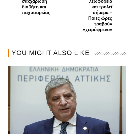
σακχαρώδη
λεωφορεία
διαβήτη και
και τρόλεϊ
παχυσαρκίας
σήμερα –
Ποιες ώρες
τραβούν
«χειρόφρενο»
YOU MIGHT ALSO LIKE