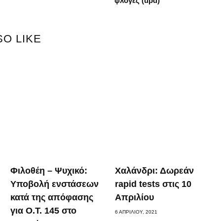
φλόγες (upd)
SO LIKE
α
Φιλοθέη – Ψυχικό:
Χαλάνδρι: Δωρεάν
Υποβολή ενστάσεων
rapid tests στις 10
κατά της απόφασης
Απριλίου
για Ο.Τ. 145 στο
6 ΑΠΡΙΛΊΟΥ, 2021