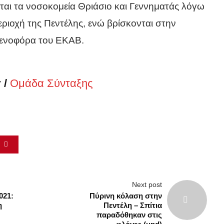
νται τα νοσοκομεία Θριάσιο και Γεννηματάς λόγω
ριοχή της Πεντέλης, ενώ βρίσκονται στην
θενοφόρα του ΕΚΑΒ.
 /
Ομάδα Σύνταξης
τα
ς
Next post
021:
Πύρινη κόλαση στην
η
Πεντέλη – Σπίτια
παραδόθηκαν στις