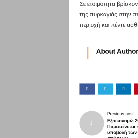
Η
Σε ετοιμότητα βρίσκο
της πυρκαγιάς στην πε
πόλη
περιοχή και πέντε ασ
σου
About Author
Επικαιρότη
Επιχειρήσει
Περιφέρεια
Αττικής
Previous post
Σύλλογοι
Εξοικονομώ 2
Παρατείνεται 
Υγεία
υποβολή των