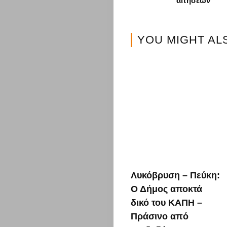
αιτήσεων
&
YOU MIGHT AL
Διατροφή
Διασκέδαση
Travel
Αυτοκίνητο
Επικοινωνί
Λυκόβρυση – Πεύκη:
Ο Δήμος αποκτά
Search
δικό του ΚΑΠΗ –
Πράσινο από