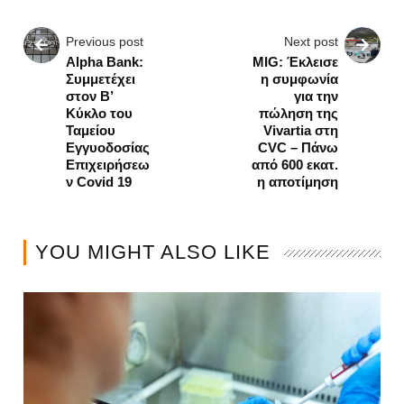
Previous post
Next post
Alpha Bank:
MIG: Έκλεισε
Συμμετέχει
η συμφωνία
στον Β’
για την
Κύκλο του
πώληση της
Ταμείου
Vivartia στη
Εγγυοδοσίας
CVC – Πάνω
Επιχειρήσεω
από 600 εκατ.
ν Covid 19
η αποτίμηση
YOU MIGHT ALSO LIKE