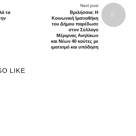
Next post
λά τα
Βριλήσσια: Η
την
Κοινωνική Ιματιοθήκη
του Δήμου παρέδωσε
στον Σύλλογο
Μέριμνας Ανηλίκων
και Νέων 40 κούτες με
α
ιματισμό και υπόδηση
SO LIKE