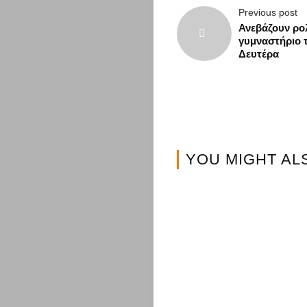
Διασκέδαση
Previous post
Travel
Ανεβάζουν ρο
γυμναστήριο 
Δευτέρα
Αυτοκίνητο
Επικοινωνί
YOU MIGHT AL
Search