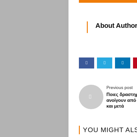
&
Διατροφή
About Author
Διασκέδαση
Travel
Αυτοκίνητο
Επικοινωνί
Previous post
Ποιες δραστη
ανοίγουν από 
και μετά
Search
YOU MIGHT AL