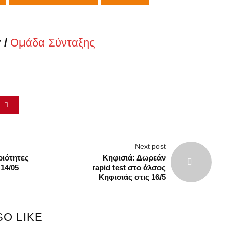
 /
Ομάδα Σύνταξης
α
Next post
ριότητες
Κηφισιά: Δωρεάν
14/05
rapid test στο άλσος
Κηφισιάς στις 16/5
SO LIKE