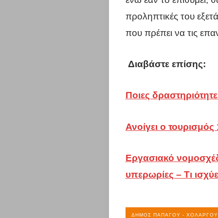
Η
προληπτικές του εξετά
πόλη
που πρέπει να τις επα
σου
Διαβάστε επίσης:
Επικαιρότη
Επιχειρήσει
Ποιες δραστηριότητε
Περιφέρεια
Ανοίγει ο τουρισμός
Αττικής
Εργασιακό νομοσχέδ
Σύλλογοι
υπερωρίες – Τι ισχύε
Υγεία
ΔΉΜΟΣ ΠΑΠΆΓΟΥ - ΧΟΛΑΡΓΟΎ