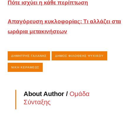
Πότε ισχύει η κάθε περίπτωση
Απαγόρευση κυκλοφορίας: Τι αλλάζει στα
ωράρια μετακινήσεων
ΔΗΜΉΤΡΗΣ ΓΑΛΆΝΗΣ
ΔΉΜΟΣ ΦΙΛΟΘΈΗΣ ΨΥΧΙΚΟΎ
ΝΊΚΗ ΚΕΡΑΜΈΩΣ
About Author /
Ομάδα
Σύνταξης