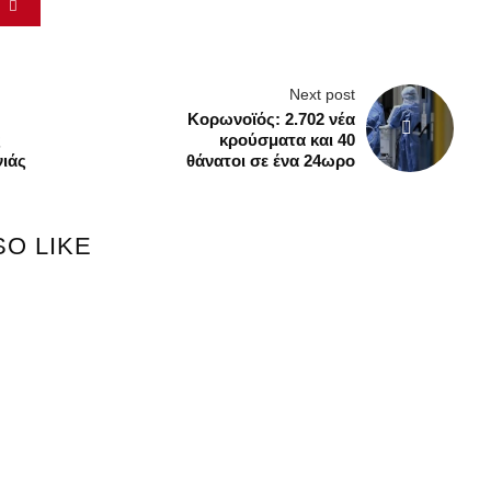
Next post
Κορωνοϊός: 2.702 νέα
ς
κρούσματα και 40
νιάς
θάνατοι σε ένα 24ωρο
α
SO LIKE