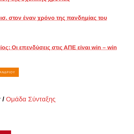
τα
δισ. στον έναν χρόνο της πανδημίας του
ς
ος: Οι επενδύσεις στις ΑΠΕ είναι win – win
ΑΝΔΡΊΟΥ
 /
Ομάδα Σύνταξης