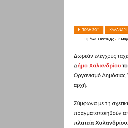
Η ΠΌΛΗ ΣΟΥ
ΧΑΛΆΝΔΡΙ
Ομάδα Σύνταξης
3 Μαρ
Δωρεάν ελέγχους ταχε
Δ
ήμο Χαλανδρίου
το
Οργανισμό Δημόσιας Υ
αρχή.
Σύμφωνα με τη σχετικ
πραγματοποιηθούν απ
πλατεία Χαλανδρίου