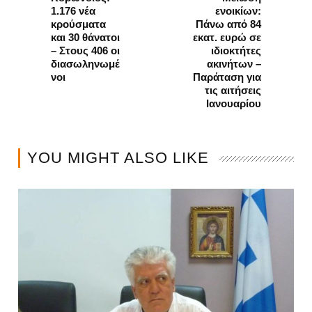
1.176 νέα
ενοικίων:
κρούσματα
Πάνω από 84
και 30 θάνατοι
εκατ. ευρώ σε
– Στους 406 οι
ιδιοκτήτες
διασωληνωμέ
ακινήτων –
νοι
Παράταση για
τις αιτήσεις
Ιανουαρίου
YOU MIGHT ALSO LIKE