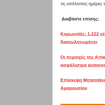
τις υπόλοιπες ημέρες 
Διαβάστε επίσης:
Κορωνοϊός: 1.222 νέ
διασωληνωμένοι
Η
Οι περιοχές της Αττ
ασφάλιστρα αυτοκιν
πόλη
σου
Επίσκεψη Μητσοτάκη
Αμαρουσίου
Επικαιρότη