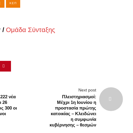
ς
Σ
ΚΕΠ
 /
Ομάδα Σύνταξης
Next post
222 νέα
Πλειστηριασμοί:
ι 26
Μέχρι 1η Ιουνίου η
ς 300 οι
προστασία πρώτης
νοι
κατοικίας – Κλειδώνει
η συμφωνία
κυβέρνησης – θεσμών