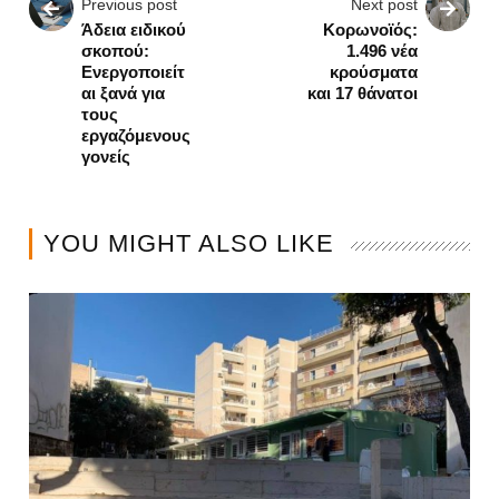
Previous post
Next post
Άδεια ειδικού
Κορωνοϊός:
σκοπού:
1.496 νέα
Ενεργοποιείτ
κρούσματα
αι ξανά για
και 17 θάνατοι
τους
εργαζόμενους
γονείς
YOU MIGHT ALSO LIKE