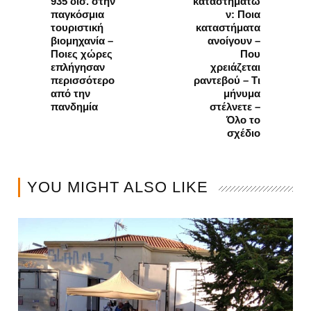
935 δισ. στην
καταστημάτω
παγκόσμια
ν: Ποια
τουριστική
καταστήματα
βιομηχανία –
ανοίγουν –
Ποιες χώρες
Που
επλήγησαν
χρειάζεται
περισσότερο
ραντεβού – Τι
από την
μήνυμα
πανδημία
στέλνετε –
Όλο το
σχέδιο
YOU MIGHT ALSO LIKE