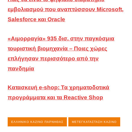
εμβολιασμού που αναπτύσσουν Microsoft,
Salesforce και Oracle
«Αιμορραγία» 935 δισ. στην παγκόσμια
τουριστική βιομηχανία – Ποιες χώρες
επλήγησαν περισσότερο από την
πανδημία
Κατασκευή e-shop: Τα χρηματοδοτικά
προγράμματα και τα Reactive Shop
ΕΛΛΗΝΙΚΌ ΚΑΖΊΝΟ ΠΆΡΝΗΘΑΣ
ΜΕΤΕΓΚΑΤΆΣΤΑΣΗ ΚΑΖΊΝΟ