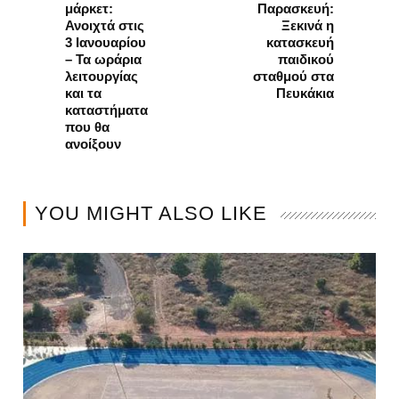
μάρκετ:
Παρασκευή:
Ανοιχτά στις
Ξεκινά η
3 Ιανουαρίου
κατασκευή
– Τα ωράρια
παιδικού
λειτουργίας
σταθμού στα
και τα
Πευκάκια
καταστήματα
που θα
ανοίξουν
YOU MIGHT ALSO LIKE