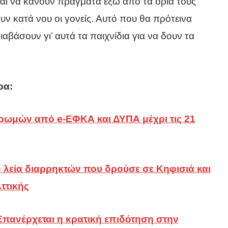
και να κάνουν πράγματα έξω από τα όριά τους
ουν κατά νου οι γονείς. Αυτό που θα πρότεινα
διαβάσουν γι’ αυτά τα παιχνίδια για να δουν τα
ρα:
τα
ρωμών από e-ΕΦΚΑ και ΔΥΠΑ μέχρι τις 21
ς
η λεία διαρρηκτών που δρούσε σε Κηφισιά και
ττικής
Επανέρχεται η κρατική επιδότηση στην