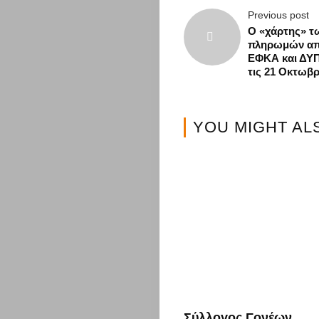
Previous post
Ο «χάρτης» τ
πληρωμών απ
ΕΦΚΑ και ΔΥΠ
τις 21 Οκτωβρ
YOU MIGHT AL
Σύλλογος Γονέων