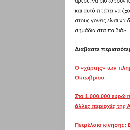
αρέσει να ρισκάρουν 
και αυτό πρέπει να έχ
Η
στους γονείς είναι να 
σημάδια στα παιδιά».
πόλη
σου
Διαβάστε περισσότε
Επικαιρότη
Ο «χάρτης» των πλη
Οκτωβρίου
Επιχειρήσει
Περιφέρεια
Στο 1.000.000 ευρώ 
άλλες περιοχές της Α
Αττικής
Σύλλογοι
Πετρέλαιο κίνησης: 