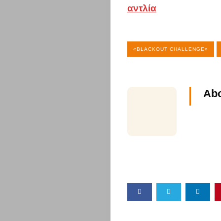
αντλία
Υγεία
&
«BLACKOUT CHALLENGE»
Διατροφή
Διασκέδαση
Abo
Travel
Αυτοκίνητο
Επικοινωνί
Search