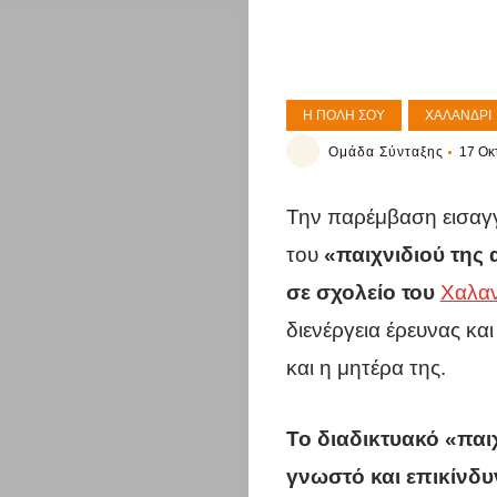
Η ΠΌΛΗ ΣΟΥ
ΧΑΛΆΝΔΡΙ
Ομάδα Σύνταξης
17 Οκ
Την παρέμβαση εισαγγ
του
«παιχνιδιού της 
σε σχολείο του
Χαλαν
διενέργεια έρευνας κα
και η μητέρα της.
Το διαδικτυακό «παι
γνωστό και επικίνδυν