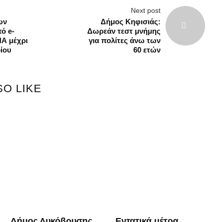
Next post
ων
Δήμος Κηφισιάς:
ό e-
Δωρεάν τεστ μνήμης
Α μέχρι
για πολίτες άνω των
ίου
60 ετών
SO LIKE
Δήμος Λυκόβρυσης
Εντατικά μέτρα