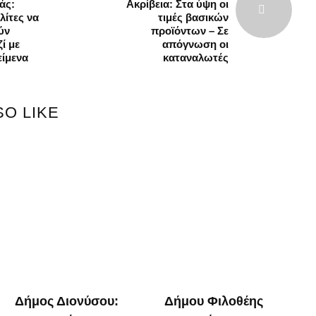
άς:
Ακρίβεια: Στα ύψη οι
λίτες να
τιμές βασικών
ύν
προϊόντων – Σε
ί με
απόγνωση οι
είμενα
καταναλωτές
SO LIKE
Δήμος Διονύσου:
Δήμου Φιλοθέης