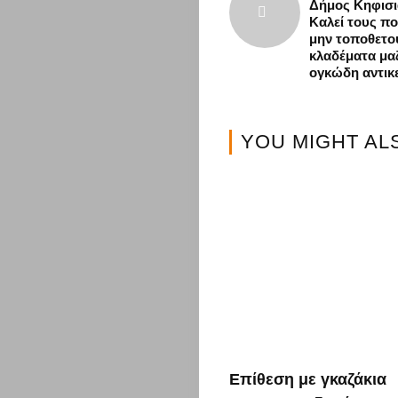
Δήμος Κηφισι
Καλεί τους πο
μην τοποθετο
κλαδέματα μαζ
ογκώδη αντικ
YOU MIGHT AL
Επίθεση με γκαζάκια