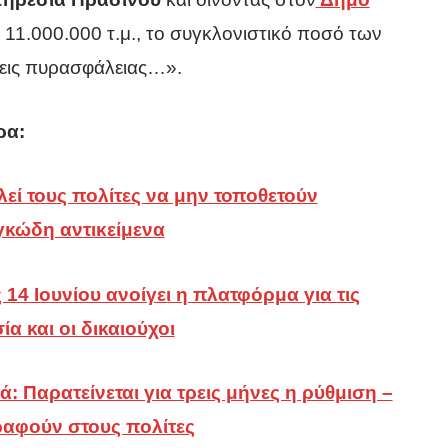
ς 11.000.000 τ.μ., το συγκλονιστικό ποσό των
σεις πυρασφάλειας…».
ρα:
εί τους πολίτες να μην τοποθετούν
τα
γκώδη αντικείμενα
ς
 14 Ιουνίου ανοίγει η πλατφόρμα για τις
ία και οι δικαιούχοι
: Παρατείνεται για τρεις μήνες η ρύθμιση –
ραφούν στους πολίτες