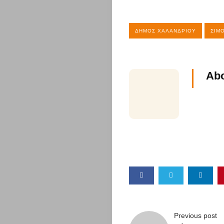
Υγεία
ΔΉΜΟΣ ΧΑΛΑΝΔΡΊΟΥ
ΣΊΜ
&
Διατροφή
Abo
Διασκέδαση
Travel
Αυτοκίνητο
Επικοινωνί
Search
Previous post