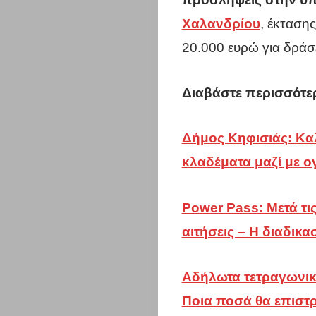
Χαλανδρίου
, έκταση
Η
20.000 ευρώ για δρά
πόλη
Διαβάστε περισσότε
σου
Δήμος Κηφισιάς: Καλ
Επικαιρότη
κλαδέματα μαζί με ο
Επιχειρήσει
Power Pass: Μετά τις
Περιφέρεια
αιτήσεις – Η διαδικασ
Αττικής
Αδήλωτα τετραγωνικά
Ποια ποσά θα επιστ
Σύλλογοι