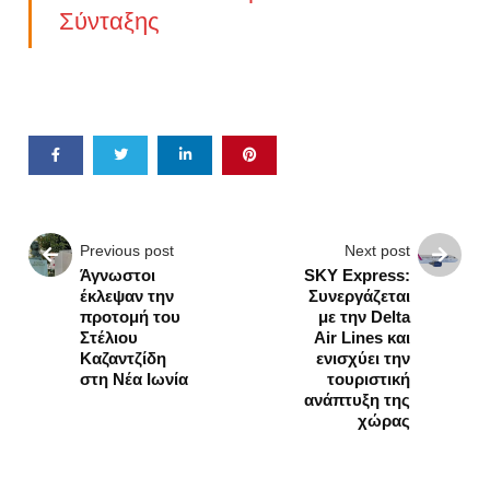
Σύνταξης
Previous post
Next post
Άγνωστοι
SKY Εxpress:
έκλεψαν την
Συνεργάζεται
προτομή του
με την Delta
Στέλιου
Air Lines και
Καζαντζίδη
ενισχύει την
στη Νέα Ιωνία
τουριστική
ανάπτυξη της
χώρας