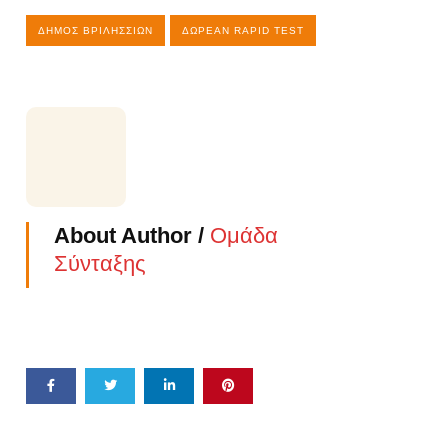
ΔΉΜΟΣ ΒΡΙΛΗΣΣΊΩΝ
ΔΩΡΕΆΝ RAPID TEST
About Author /
Ομάδα
Σύνταξης