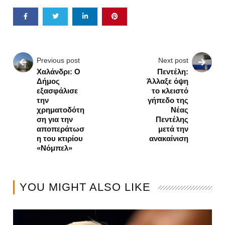
Previous post
Next post
Χαλάνδρι: Ο
Πεντέλη:
Δήμος
Άλλαξε όψη
εξασφάλισε
το κλειστό
την
γήπεδο της
χρηματοδότη
Νέας
ση για την
Πεντέλης
αποπεράτωσ
μετά την
η του κτιρίου
ανακαίνιση
«Νόμπελ»
YOU MIGHT ALSO LIKE