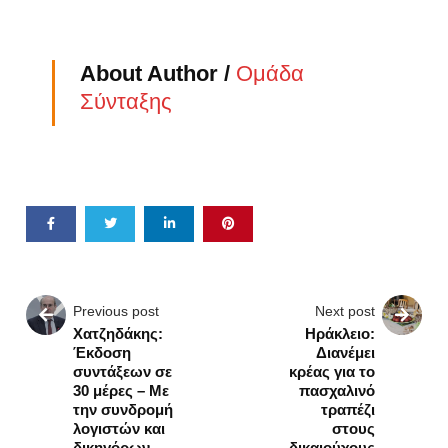
About Author /
Ομάδα
Σύνταξης
Previous post
Next post
Χατζηδάκης:
Ηράκλειο:
Έκδοση
Διανέμει
συντάξεων σε
κρέας για το
30 μέρες – Με
πασχαλινό
την συνδρομή
τραπέζι
λογιστών και
στους
δικηγόρων
δικαιούχους