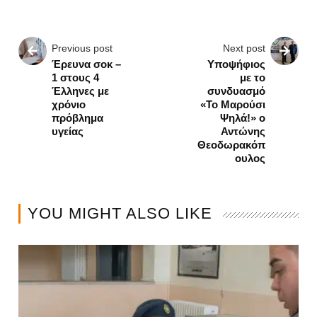
Previous post
Next post
Έρευνα σοκ –
Υποψήφιος
1 στους 4
με το
Έλληνες με
συνδυασμό
χρόνιο
«Το Μαρούσι
πρόβλημα
Ψηλά!» ο
υγείας
Αντώνης
Θεοδωρακόπ
ουλος
YOU MIGHT ALSO LIKE