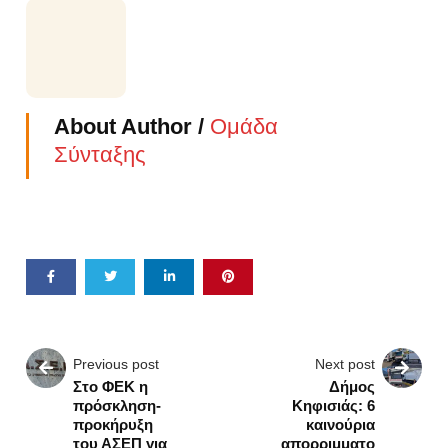
About Author /
Ομάδα
Σύνταξης
Previous post
Next post
Στο ΦΕΚ η
Δήμος
πρόσκληση-
Κηφισιάς: 6
προκήρυξη
καινούρια
του ΑΣΕΠ για
απορριμματο