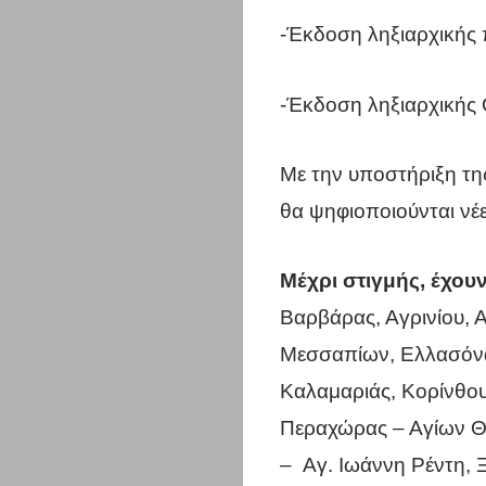
Αττικής
-Έκδοση ληξιαρχικής
Σύλλογοι
-Έκδοση ληξιαρχικής
Υγεία
Με την υποστήριξη τ
&
θα ψηφιοποιούνται νέε
Διατροφή
Μέχρι στιγμής, έχουν
Διασκέδαση
Βαρβάρας, Αγρινίου, 
Μεσσαπίων, Ελλασόνας
Travel
Καλαμαριάς, Κορίνθου
Αυτοκίνητο
Περαχώρας – Αγίων Θ
– Αγ. Ιωάννη Ρέντη, 