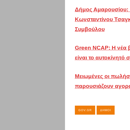
Δήμος Αμαρουσίου: 
Κωνσταντίνου Τσαγκ
Συμβούλου
Green NCAP: Η νέα 
είναι το αυτοκίνητό 
Μειωμένες οι πωλήσ
παρουσιάζουν αγορ
GOV.GR
ΔΉΜΟΙ