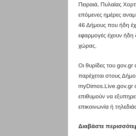
Επικοινωνί
Πειραιά, Πυλαίας Χορτ
επόμενες ημέρες αναμ
Search
46 Δήμους που ήδη έχο
εφαρμογές έχουν ήδη δ
χώρας.
Οι θυρίδες του gov.gr
παρέχεται στους Δήμο
myDimos.Live.gov.gr 
επιθυμούν να εξυπηρε
επικοινωνία ή τηλεδιά
Διαβάστε περισσότε