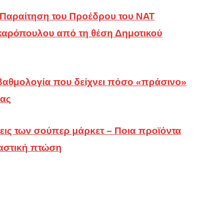
Παραίτηση του Προέδρου του ΝΑΤ
αρόπουλου από τη θέση Δημοτικού
βαθμολογία που δείχνει πόσο «πράσινο»
σας
εις των σούπερ μάρκετ – Ποια προϊόντα
αστική πτώση