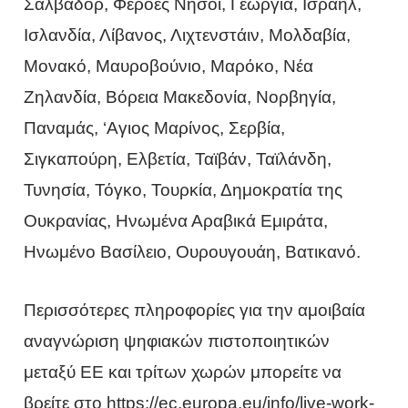
Σαλβαδόρ, Φερόες Νήσοι, Γεωργία, Ισραήλ,
Ισλανδία, Λίβανος, Λιχτενστάιν, Μολδαβία,
Μονακό, Μαυροβούνιο, Μαρόκο, Νέα
Ζηλανδία, Βόρεια Μακεδονία, Νορβηγία,
Παναμάς, ‘Αγιος Μαρίνος, Σερβία,
Σιγκαπούρη, Ελβετία, Ταϊβάν, Ταϊλάνδη,
Τυνησία, Τόγκο, Τουρκία, Δημοκρατία της
Ουκρανίας, Ηνωμένα Αραβικά Εμιράτα,
Ηνωμένο Βασίλειο, Ουρουγουάη, Βατικανό.
Περισσότερες πληροφορίες για την αμοιβαία
αναγνώριση ψηφιακών πιστοποιητικών
μεταξύ ΕΕ και τρίτων χωρών μπορείτε να
βρείτε στο https://ec.europa.eu/info/live-work-