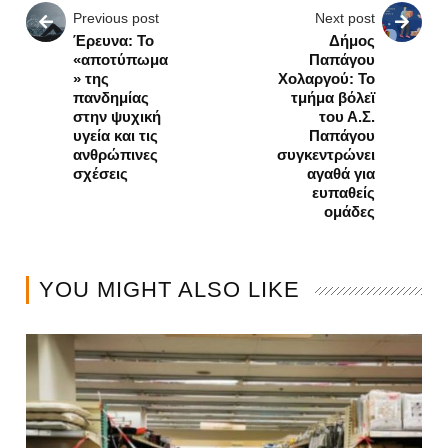
Previous post
Next post
Έρευνα: Το
Δήμος
«αποτύπωμα
Παπάγου
» της
Χολαργού: Το
πανδημίας
τμήμα βόλεϊ
στην ψυχική
του Α.Σ.
υγεία και τις
Παπάγου
ανθρώπινες
συγκεντρώνει
σχέσεις
αγαθά για
ευπαθείς
ομάδες
YOU MIGHT ALSO LIKE