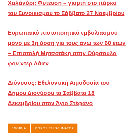
Χαλάνδρι: Φύτευση – γιορτή στο πάρκο
του Συνοικισμού το Σάββατο 27 Νοεμβρίου
Ευρωπαϊκό πιστοποιητικό εμβολιασμού
μόνο με 3η δόση για τους άνω των 60 ετών
– Επιστολή Μητσοτάκη στην Ούρσουλα
φον ντερ Λάιεν
Διόνυσος: Εθελοντική Αιμοδοσία του
Δήμου Διονύσου το Σάββατο 18
Δεκεμβρίου στον Άγιο Στέφανο
ΕΝΟΊΚΙΑ
ΦΌΡΟΣ ΕΙΣΟΔΉΜΑΤΟΣ