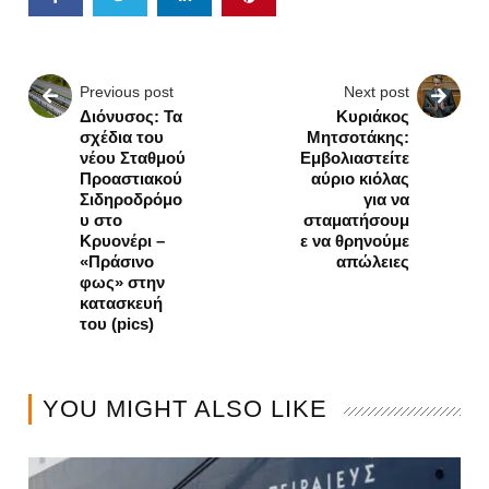
Previous post
Next post
Διόνυσος: Τα
Κυριάκος
σχέδια του
Μητσοτάκης:
νέου Σταθμού
Εμβολιαστείτε
Προαστιακού
αύριο κιόλας
Σιδηροδρόμο
για να
υ στο
σταματήσουμ
Κρυονέρι –
ε να θρηνούμε
«Πράσινο
απώλειες
φως» στην
κατασκευή
του (pics)
YOU MIGHT ALSO LIKE