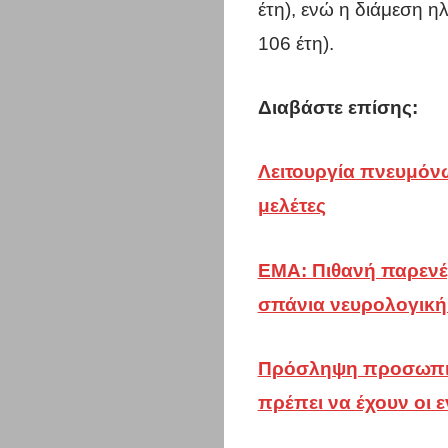
έτη), ενώ η διάμεση ηλ
106 έτη).
Διαβάστε επίσης:
Λειτουργία πνευμόνω
μελέτες
ΕΜΑ: Πιθανή παρενέρ
σπάνια νευρολογική 
Πρόσληψη προσωπικο
πρέπει να έχουν οι 