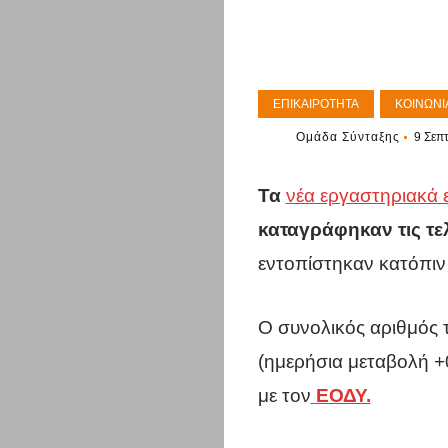
ΕΠΙΚΑΙΡΌΤΗΤΑ
ΚΟΙΝΩΝΊ
Ομάδα Σύνταξης
9 Σεπ
Τα
νέα εργαστηριακά 
καταγράφηκαν τις τελ
εντοπίστηκαν κατόπιν
Ο συνολικός αριθμός 
(ημερήσια μεταβολή +
με τον
ΕΟΔΥ.