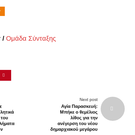
Υ
 /
Ομάδα Σύνταξης
Next post
ε
Αγία Παρασκευή:
θλητικά
Μπήκε ο θεμέλιος
 του
λίθος για την
θλήματα
ανέγερση του νέου
υν
δημαρχιακού μεγάρου