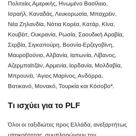
Πολιτείες Αμερικής, Ηνωμένο Βασίλειο,
Ισραήλ, Καναδάς, Λευκορωσία, Μπαχρέιν,
Νέα Ζηλανδία, Νότια Κορέα, Κατάρ, Κίνα,
Κουβέιτ, Ουκρανία, Ρωσία, Σαουδική Αραβία,
Σερβία, Σιγκαπούρη, Βοσνία-Ερζεγοβίνη,
Μαυροβούνιο, Αλβανία, Ιαπωνία, Λίβανος,
Αζερμπαϊτζάν, Αρμενία, Ιορδανία, Μολδαβία,
Μπρουνέι, ‘Αγιος Μαρίνος, Ανδόρρα,
Βατικανό, Μονακό, Τουρκία και Κόσοβο*.
Τι ισχύει για το PLF
Όλοι οι ταξιδιώτες προς Ελλάδα, ανεξαρτήτως
υπηκοότητας, συμπληρώνουν την